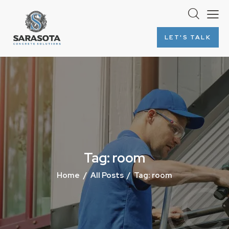
LET'S TALK
Tag: room
Home
All Posts
Tag: room